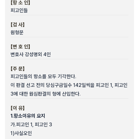
【항 소 인】
피고인들
【검 사】
원형문
【변 호 인】
변호사 강성명외 4인
【주 문】
피고인들의 항소를 모두 기각한다.
이 판결 선고 전의 당심구금일수 142일씩을 피고인 1, 피고인
3에 대한 원심판결의 형에 산입한다.
【이 유】
1.
항소이유의 요지
가.
피고인 1, 피고인 3
1)
사실오인