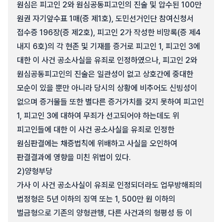
원심은 피고인 2와 원심공동피고인의 진술 및 압수된 100만
원권 자기앞수표 1매(증 제1호), 도민선거인단 참여신청서
접수증 196장(증 제2호), 피고인 2가 작성한 비망록(증 제4
내지 6호)의 각 현존 및 기재를 증거로 피고인 1, 피고인 3에
대한 이 사건 공소사실을 유죄로 인정하였으나, 피고인 2와
원심공동피고인의 진술은 일관성이 없고 상호간에 중대한
모순이 있을 뿐만 아니라 당시의 상황에 비추어도 신빙성이
없으며 증거물들 또한 별다른 증거가치를 갖지 못하여 피고인
1, 피고인 3에 대하여 무죄가 선고되어야 하는데도 위
피고인들에 대한 이 사건 공소사실을 유죄로 인정한
원심판결에는 채증법칙에 위배하고 사실을 오인하여
판결결과에 영향을 미친 위법이 있다.
2)
양형부당
가사 이 사건 공소사실이 유죄로 인정되더라도 업무방해죄의
법정형은 5년 이하의 징역 또는 1, 500만 원 이하의
벌금형으로 기존의 양형관행, 다른 사건과의 형평성 등 이