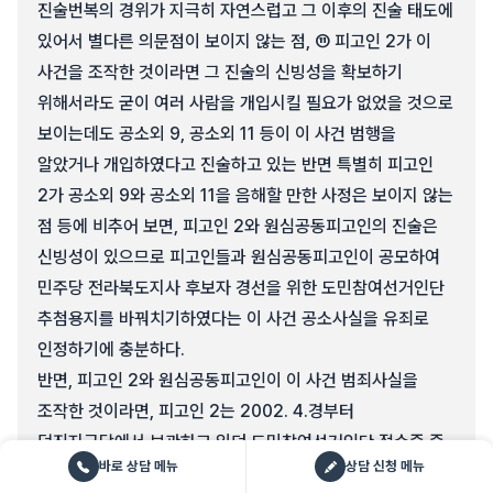
진술번복의 경위가 지극히 자연스럽고 그 이후의 진술 태도에
있어서 별다른 의문점이 보이지 않는 점, ⑪ 피고인 2가 이
사건을 조작한 것이라면 그 진술의 신빙성을 확보하기
위해서라도 굳이 여러 사람을 개입시킬 필요가 없었을 것으로
보이는데도 공소외 9, 공소외 11 등이 이 사건 범행을
알았거나 개입하였다고 진술하고 있는 반면 특별히 피고인
2가 공소외 9와 공소외 11을 음해할 만한 사정은 보이지 않는
점 등에 비추어 보면, 피고인 2와 원심공동피고인의 진술은
신빙성이 있으므로 피고인들과 원심공동피고인이 공모하여
민주당 전라북도지사 후보자 경선을 위한 도민참여선거인단
추첨용지를 바꿔치기하였다는 이 사건 공소사실을 유죄로
인정하기에 충분하다.
반면, 피고인 2와 원심공동피고인이 이 사건 범죄사실을
조작한 것이라면, 피고인 2는 2002. 4.경부터
덕진지구당에서 보관하고 있던 도민참여선거인단 접수증 중
바로 상담 메뉴
상담 신청 메뉴
196장과 공소외 11로부터 당비로 받은 자기앞수표를