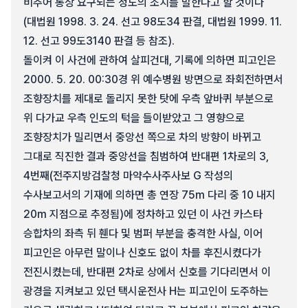
비추어 통상 요구되는 정도의 조치를 말한다고 할 것이다
(대법원 1998. 3. 24. 선고 98도34 판결, 대법원 1999. 11.
12. 선고 99도3140 판결 등 참조).
돌이켜 이 사건에 관하여 살피건대, 기록에 의하면 피고인은
2000. 5. 20. 00:30경 위 예수병원 방면으로 좌회전하면서
조향장치를 제대로 돌리지 못한 탓에 우측 앞바퀴 부분으로
위 다가교 우측 인도의 턱을 들이받았고 그 영향으로
조향장치가 밀리면서 중앙선 쪽으로 차의 방향이 바뀌고
그대로 직진한 결과 중앙선을 침범하여 반대편 1차로의 3,
4번째(전주지방검찰청 마약수사주사보 G 작성의
수사보고서의 기재에 의하면 총 연장 75m 다리 중 10 내지
20m 지점으로 추정됨)에 정차하고 있던 이 사건 카스타
승합차의 좌측 뒤 휀다 및 범퍼 부분을 충격한 사실, 이어
피고인은 아무런 말이나 신호도 없이 차를 후진시켰다가
전진시켰는데, 반대편 2차로 상에서 신호를 기다리면서 이
광경을 지켜보고 있던 택시운전사 H는 피고인이 도주하는