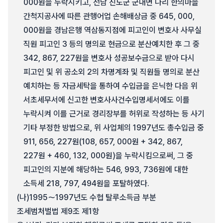
000원을 누락시키고, 전남 진도군 군내면 나리 한의마을
간척지공사에 따른 관행어업 손해배상금 중 645, 000,
000원을 경남은행 역삼동지점에 피고인이 변호사 사무실
직원 피고인 3 등의 명의로 현금으로 분산예치한 후 그 중
342, 867, 227원을 변호사 성공보수금으로 받아 다시
피고인 및 위 공소외 2의 차명계좌 및 직원들 명의로 분산
예치하는 등 자금세탁을 통하여 수입금을 은닉한 다음 위
서초세무서에 신고한 변호사사건수입명세서에도 이를
누락시켜 이를 근거로 경리장부를 허위로 작성하는 등 사기
기타 부정한 방법으로, 위 사업체의 1997년도 총수입금 중
911, 656, 227원(108, 657, 000원 + 342, 867,
227원 + 460, 132, 000원)을 누락시킴으로써, 그 중
피고인의 지분에 해당하는 546, 993, 736원에 대한
소득세 218, 797, 494원을 포탈하였다.
(나)
1995～1997년도 수협 탈루소득금 부분
조세범처벌법 제9조 제1항