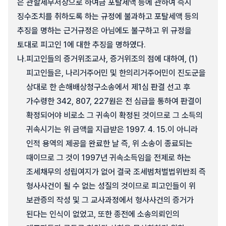
은 관할세무서장으로 하여금 포탈세액 등에 관하여 즉시
징수조치를 취하도록 하는 규정에 불과하고 포탈세액 등의
추징을 명하는 근거규정은 아님에도 불구하고 위 규정을
토대로 피고인 1에 대한 추징을 명하였다.
나.
피고인들의 증거위조교사, 증거위조의 점에 대하여, (1)
피고인들은, 나리거주어민 및 한의리거주어민이 진도군을
상대로 한 손해배상청구소송에서 제1심 판결 선고 후
가수령한 342, 807, 227원은 전 심급을 통하여 판결이
확정되어야 비로소 그 귀속이 확정된 것이므로 그 소득의
귀속시기는 위 금액을 지급받은 1997. 4. 15.이 아니라
인적 용역의 제공을 완료한 날 즉, 위 소송이 종료되는
때이므로 그 것이 1997년 귀속소득임을 전제로 하는
조세채무의 성립여지가 없어 결국 조세범처벌법위반죄 즉
형사사건이 될 수 없는 성질의 것이므로 피고인들이 위
보관증의 작성 및 그 교사과정에서 형사사건의 증거가
된다는 인식이 없었고, 또한 종전에 소송의뢰인의