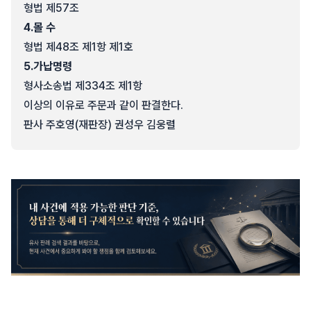
형법 제57조
4.
몰 수
형법 제48조 제1항 제1호
5.
가납명령
형사소송법 제334조 제1항
이상의 이유로 주문과 같이 판결한다.
판사 주호영(재판장) 권성우 김웅렬