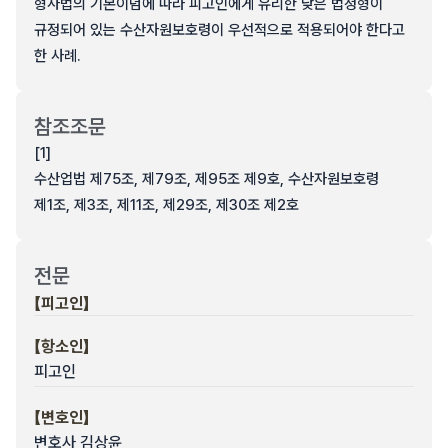
형사법의 기본이념에 따라 피고인에게 유리한 낮은 법정형이
규정되어 있는 수산자원보호령이 우선적으로 적용되어야 한다고
한 사례.
참조조문
[1]
수산업법 제75조, 제79조, 제95조 제9호, 수산자원보호령
제1조, 제3조, 제11조, 제29조, 제30조 제2호
전문
【피고인】
【항소인】
피고인
【변호인】
변호사 김상윤