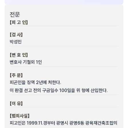
전문
【피 고 인】
【검 사】
박성민
【변 호 인】
변호사 기철외 1인
【주 문】
피곤인을 징역 2년에 처한다.
이 판결 선고 전의 구금일수 100일을 위 형에 산입한다.
【이 유】
【범죄사실】
피고인은 1999.11.경부터 광명시 광명6동 광육재건축조합의