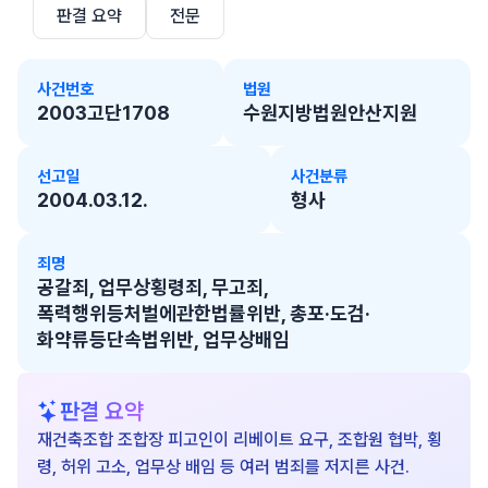
판결 요약
전문
사건번호
법원
2003고단1708
수원지방법원안산지원
선고일
사건분류
2004.03.12.
형사
죄명
공갈죄, 업무상횡령죄, 무고죄,
폭력행위등처벌에관한법률위반, 총포·도검·
화약류등단속법위반, 업무상배임
판결 요약
재건축조합 조합장 피고인이 리베이트 요구, 조합원 협박, 횡
령, 허위 고소, 업무상 배임 등 여러 범죄를 저지른 사건.