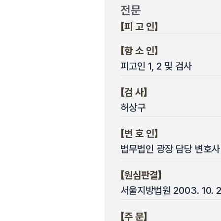
전문
【피 고 인】
【항 소 인】
피고인 1, 2 및 검사
【검 사】
허상구
【변 호 인】
법무법인 광장 담당 변호사
【원심판결】
서울지방법원 2003. 10. 
【주 문】