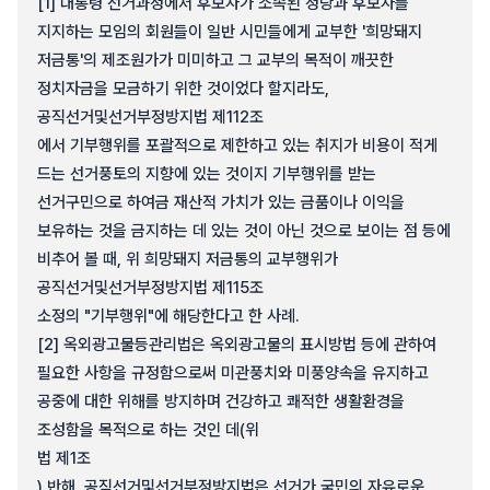
[1] 대통령 선거과정에서 후보자가 소속된 정당과 후보자를
지지하는 모임의 회원들이 일반 시민들에게 교부한 '희망돼지
저금통'의 제조원가가 미미하고 그 교부의 목적이 깨끗한
정치자금을 모금하기 위한 것이었다 할지라도,
공직선거및선거부정방지법 제112조
에서 기부행위를 포괄적으로 제한하고 있는 취지가 비용이 적게
드는 선거풍토의 지향에 있는 것이지 기부행위를 받는
선거구민으로 하여금 재산적 가치가 있는 금품이나 이익을
보유하는 것을 금지하는 데 있는 것이 아닌 것으로 보이는 점 등에
비추어 볼 때, 위 희망돼지 저금통의 교부행위가
공직선거및선거부정방지법 제115조
소정의 "기부행위"에 해당한다고 한 사례.
[2] 옥외광고물등관리법은 옥외광고물의 표시방법 등에 관하여
필요한 사항을 규정함으로써 미관풍치와 미풍양속을 유지하고
공중에 대한 위해를 방지하며 건강하고 쾌적한 생활환경을
조성함을 목적으로 하는 것인 데(위
법 제1조
) 반해, 공직선거및선거부정방지법은 선거가 국민의 자유로운