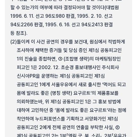
할 수 있는가의 여부에 따라 결정되어야 할 것이다(대법원
1996. 6. 11. 선고 96도980 판결, 1995. 2. 10. 선고
94도2266 판결, 1995. 6. 16. 선고 94도2413 판결
등 참조).
(2)
돌이켜 이 사건 공연의 경우를 보건대, 원심에서 적법하게
조사하여 채택한 증거들 및 당심 증인 제1심 공동피고인
1의 진술을 종합하면, ① (조합명 생략)의 마케팅팀장인
피고인 1은 2002. 12. 초순경 홍보대행사인 주식회사
신시아PR을 운영하는 제1심 공동피고인 제1심
공동피고인 1에게 서울우유에서 새로 출시한 ‘먹어도 되고
몸에 발라도 좋은 (명칭 생략) 요구르트‘의 제품홍보를
의뢰하였는바, 위 제1심 공동피고인 1은 그 홍보 방법에
대하여 고민하던 중 ’몸에 발라도 좋은 요구르트‘라는 점에
착안하여 누드퍼포먼스를 기획하고 서양화가인 제1심
공동피고인 2에게 전체 공연의 연출을 부탁한 사실, ②
제1심 공동피고인 2는 1부「열림 굿, 북, 소리」, 2부「우유가