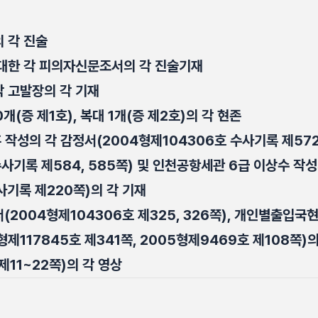
 각 진술
대한 각 피의자신문조서의 각 진술기재
 고발장의 각 기재
개(증 제1호), 복대 1개(증 제2호)의 각 현존
작성의 각 감정서(2004형제104306호 수사기록 제572
수사기록 제584, 585쪽) 및 인천공항세관 6급 이상수 작
사기록 제220쪽)의 각 기재
2004형제104306호 제325, 326쪽), 개인별출입국
형제117845호 제341쪽, 2005형제9469호 제108쪽)의
제11~22쪽)의 각 영상