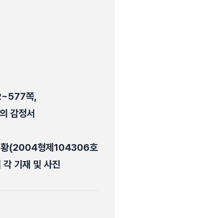
~577쪽,
성의 감정서
현황(2004형제104306호
 각 기재 및 사진