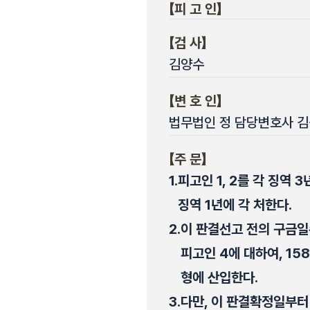
【피 고 인】
【검 사】
김양수
【변 호 인】
법무법인 정 담당변호사 김
【주 문】
1.
피고인 1, 2를 각 징역 3
징역 1년에 각 처한다.
2.
이 판결선고 전의 구금일수 
피고인 4에 대하여, 15
형에 산입한다.
3.
다만, 이 판결확정일부터 피