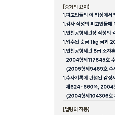
【증거의 요지】
1.
피고인들의 이 법정에서의
1.
검사 작성의 피고인들에 
1.
인천공항세관장 작성의 각
1.
압수된 순금 1㎏ 금괴 20
1.
인천공항세관 8급 조자훈 
2004형제117845호 
(2005형제9469호 수
1.
수사기록에 편철된 감정서(
제624~660쪽, 2004
(2004형제104306호 
【법령의 적용】