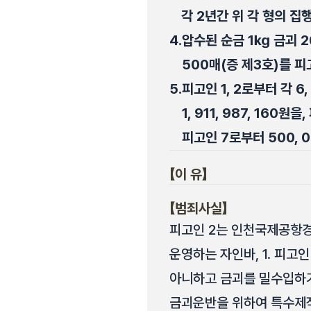
각 2년간 위 각 형의 집
4.
압수된 순금 1㎏ 금괴 20
500매(증 제3호)를 피
5.
피고인 1, 2로부터 각 6,
1, 911, 987, 160원
피고인 7로부터 500, 0
【이 유】
【범죄사실】
피고인 2는 인천국제공항경찰
운영하는 자인바, 1. 피고인
아니하고 금괴를 밀수입하기로
금괴운반을 위하여 특수제작