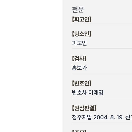
전문
【피고인】
【항소인】
피고인
【검사】
홍보가
【변호인】
변호사 이래영
【원심판결】
청주지법 2004. 8. 19.