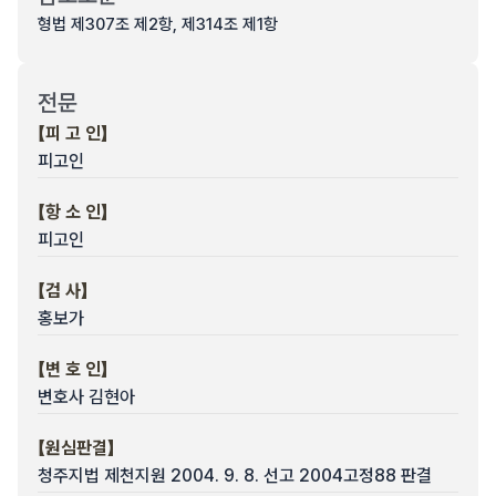
형법 제307조 제2항, 제314조 제1항
전문
【피 고 인】
피고인
【항 소 인】
피고인
【검 사】
홍보가
【변 호 인】
변호사 김현아
【원심판결】
청주지법 제천지원 2004. 9. 8. 선고 2004고정88 판결