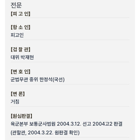
전문
【피 고 인】
【항 소 인】
피고인
【검 찰 관】
대위 박재현
【변 호 인】
군법무관 중위 한정석(국선)
【변 론】
거침
【원심판결】
육군본부 보통군사법원 2004.3.12. 선고 2004고2 판결
(관할관, 2004.3.22. 원판결 확인)