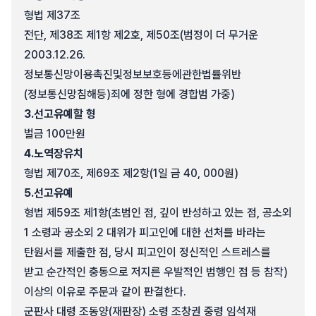
형법 제37조
전단, 제38조 제1항 제2호, 제50조(범정이 더 무거운
2003.12.26.
정보통신망이용촉진및정보보호등에관한법률위반
(정보통신망침해등)죄에 정한 형에 경합범 가중)
3.
선고유예할 형
벌금 100만원
4.
노역장유치
형법 제70조, 제69조 제2항(1일 금 40, 000원)
5.
선고유예
형법 제59조 제1항(초범인 점, 깊이 반성하고 있는 점, 공소외
1 소령과 공소외 2 대위가 피고인에 대한 선처를 바라는
탄원서를 제출한 점, 당시 피고인이 정신적인 스트레스를
받고 순간적인 충동으로 저지른 우발적인 범행인 점 등 참작)
이상의 이유로 주문과 같이 판결한다.
군판사 대령 조동양(재판장) 소령 조창권 중령 임석재