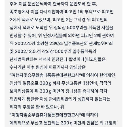
주어 이를 분산은닉하여 한국까지 운반토록 한 후,
속초항에서 이를 다시취합하여 피고인 1의 부탁으로 피고인
2에게 택배로 보냈으며, 피고인 2는 그시경 위 피고인의
집에서 택배로 도착한 위 장뇌삼 500뿌리를 취득한 사실을
인정할 수 있어, 위 인정사실들에 의하면 피고인 2에 관하여
위 2002.4.경 홍경천 23박스 밀수품보관의 관세법위반죄
및 2002.12.5.경 장뇌삼 500뿌리 밀수품취득의
관세법위반죄는 넉넉히 인정된다 할것이나(피고인들은
수사기관 이후 원심에 이르기까지 장뇌삼은
“여행자및승무원휴대품통관에관한고시”에 의하여 한약재인
인삼의 일종으로 300ｇ까지 무신고통관대상인바, 각각의
보따리상들이 위 300ｇ미만의 장뇌삼을 휴대하여 각자
적법하게 통관한 이상 관세법위반죄가 성립하지 않는다는
취지의 주장을 한 바 있으나, 위
“여행자및승무원휴대품통관에관한고시”에 의하여
예외적으로 무신고 통관되는 300ｇ미만의 인삼은 위 규정의