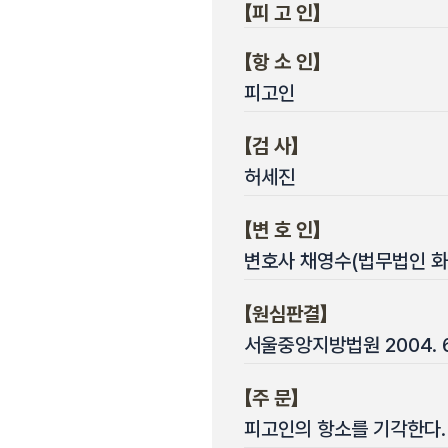
【피 고 인】
【항 소 인】
피고인
【검 사】
허세진
【변 호 인】
변호사 채영수(법무법인 화
【원심판결】
서울중앙지방법원 2004. 6.
【주 문】
피고인의 항소를 기각한다.