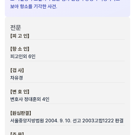
보아 항소를 기각한 사건.
전문
【피 고 인】
【항 소 인】
피고인외 6인
【검 사】
차유경
【변 호 인】
변호사 정대훈외 4인
【원심판결】
서울중앙지방법원 2004. 9. 10. 선고 2003고합1222 판결
【주 문】