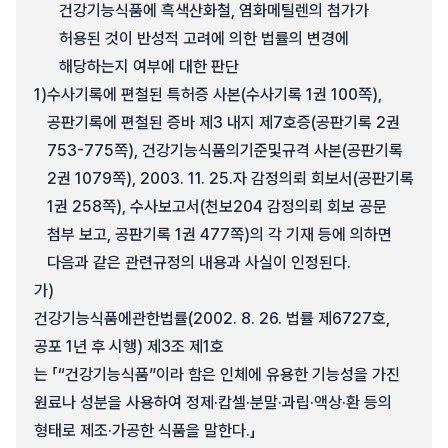
건강기능식품에 흑색산화철, 염화메틸렌의 첨가가
허용된 것이 반성적 고려에 의한 법률의 변경에
해당하는지 여부에 대한 판단
1)
수사기록에 편철된 특허증 사본(수사기록 1권 100쪽),
공판기록에 편철된 증바 제3 내지 제7호증(공판기록 2권
753-775쪽), 건강기능식품의기준및규격 사본(공판기록
2권 1079쪽), 2003. 11. 25.자 감정의뢰 회보서(공판기록
1권 258쪽), 수사보고서(천보204 감정의뢰 회보 공문
첨부 보고, 공판기록 1권 477쪽)의 각 기재 등에 의하면
다음과 같은 관련규정의 내용과 사실이 인정된다.
가)
건강기능식품에관한법률(2002. 8. 26. 법률 제6727호,
공포 1년 후 시행) 제3조 제1호
는 「“건강기능식품”이라 함은 인체에 유용한 기능성을 가진
원료나 성분을 사용하여 정제·캅셀·분말·과립·액상·환 등의
형태로 제조·가공한 식품을 말한다.」