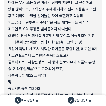
때에는 무기 또는 3년 이상의 징역에 처한다.」고 규정하고
있을 뿐이므로, 그 위반의 주체에 대하여 실제 식품을 제조한
후 판매하여 수익을 벌어들인 자에 국한하고 식품의
제조공정의 일부분을 수탁받은 자는 제외된다는 취지의
피고인 5, 9의 주장은 받아들이지 아니한다.
(2)
원심 판시 범죄사실 제2항 기재 무신고 식품제조에 의한
식품위생법위반의 점에 대한 판단(피고인 5, 9)
원심이 적법하게 조사·채택한 증거들을 종합하면, 피고인 9가
피고인 8로부터 교부받은 품목제조보고서,
품목제조보고사항변경보고서 등에 천보204가 식품의 유형
중 ‘기타홍삼제품’으로 기재되어 있고, ‘
식품위생법 제22조 제1항
및
동법시행규칙 제25조
의 규정에 의하여 식품품목제조사항을 보고한다’는 취지가
바로 상담 메뉴
상담 신청 메뉴
기재되어 있는 사실을 인정할 수 있으므로, 피고인 5, 9는