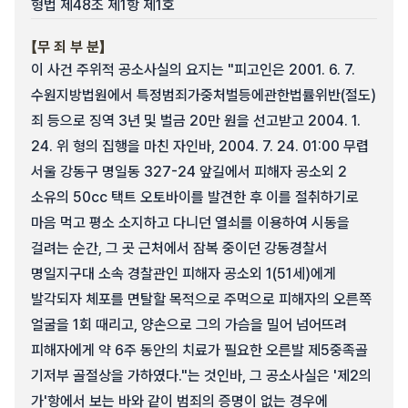
형법 제48조 제1항 제1호
【무 죄 부 분】
이 사건 주위적 공소사실의 요지는 "피고인은 2001. 6. 7.
수원지방법원에서 특정범죄가중처벌등에관한법률위반(절도)
죄 등으로 징역 3년 및 벌금 20만 원을 선고받고 2004. 1.
24. 위 형의 집행을 마친 자인바, 2004. 7. 24. 01:00 무렵
서울 강동구 명일동 327-24 앞길에서 피해자 공소외 2
소유의 50cc 택트 오토바이를 발견한 후 이를 절취하기로
마음 먹고 평소 소지하고 다니던 열쇠를 이용하여 시동을
걸려는 순간, 그 곳 근처에서 잠복 중이던 강동경찰서
명일지구대 소속 경찰관인 피해자 공소외 1(51세)에게
발각되자 체포를 면탈할 목적으로 주먹으로 피해자의 오른쪽
얼굴을 1회 때리고, 양손으로 그의 가슴을 밀어 넘어뜨려
피해자에게 약 6주 동안의 치료가 필요한 오른발 제5중족골
기저부 골절상을 가하였다."는 것인바, 그 공소사실은 '제2의
가'항에서 보는 바와 같이 범죄의 증명이 없는 경우에