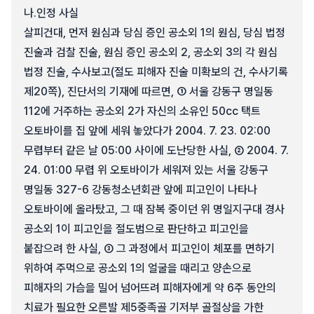
나.
인정 사실
살피건대, 먼저 원심과 당심 증인 공소외 1의 원심, 당심 법정
진술과 검찰 진술, 원심 증인 공소외 2, 공소외 3의 각 원심
법정 진술, 수사보고(절도 피해자 진술 미확보의 건, 수사기록
제20쪽), 진단서의 기재에 따르면, ① 서울 강동구 명일동
112에 거주하는 공소외 2가 자신의 소유인 50cc 택트
오토바이를 집 앞에 세워 놓았다가 2004. 7. 23. 02:00
무렵부터 같은 날 05:00 사이에 도난당한 사실, ② 2004. 7.
24. 01:00 무렵 위 오토바이가 세워져 있는 서울 강동구
명일동 327-6 강동청소년회관 앞에 피고인이 나타나
오토바이에 올라탔고, 그 때 잠복 중이던 위 명일지구대 경사
공소외 1이 피고인을 절도범으로 판단하고 피고인을
붙잡으려 한 사실, ③ 그 과정에서 피고인이 체포를 면하기
위하여 주먹으로 공소외 1의 얼굴을 때리고 양손으로
피해자의 가슴을 밀어 넘어뜨려 피해자에게 약 6주 동안의
치료가 필요한 오른발 제5중족골 기저부 골절상을 가한