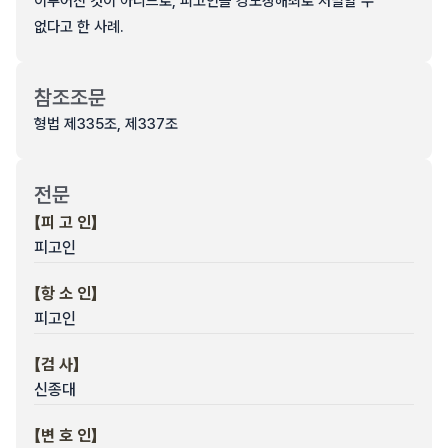
이루어진 것이 아니므로, 피고인을 강도상해죄로 처벌할 수
없다고 한 사례.
참조조문
형법 제335조, 제337조
전문
【피 고 인】
피고인
【항 소 인】
피고인
【검 사】
신종대
【변 호 인】