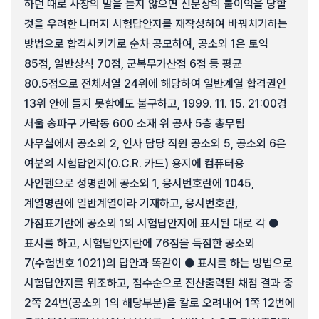
하던 때로 사장의 말을 듣지 않으면 신분상의 불이익을 당할
것을 우려한 나머지 시험답안지를 재작성하여 바꿔치기하는
방법으로 합격시키기로 순차 공모하여, 공소외 1은 토익
85점, 일반상식 70점, 군복무가산점 6점 등 평균
80.5점으로 전체서열 24위에 해당하여 일반계열 합격권인
13위 안에 들지 못함에도 불구하고, 1999. 11. 15. 21:00경
서울 송파구 가락동 600 소재 위 공사 5층 총무팀
사무실에서 공소외 2, 인사 담당 직원 공소외 5, 공소외 6은
여분의 시험답안지(O.C.R. 카드) 용지에 컴퓨터용
사인펜으로 성명란에 공소외 1, 응시번호란에 1045,
계열명란에 일반계열이라 기재하고, 응시번호란,
가점표기란에 공소외 1의 시험답안지에 표시된 대로 각 ●
표시를 하고, 시험답안지란에 76점을 득점한 공소외
7(수험번호 1021)의 답안과 똑같이 ● 표시를 하는 방법으로
시험답안지를 위조하고, 점수순으로 전산출력된 채점 결과 중
2쪽 24번(공소외 1의 해당부분)을 칼로 오려내어 1쪽 12번에