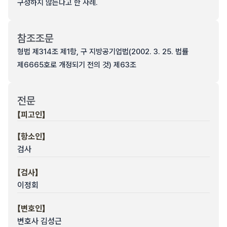
구성하지 않는다고 한 사례.
참조조문
형법 제314조 제1항, 구 지방공기업법(2002. 3. 25. 법률
제6665호로 개정되기 전의 것) 제63조
전문
【피고인】
【항소인】
검사
【검사】
이정회
【변호인】
변호사 김성근