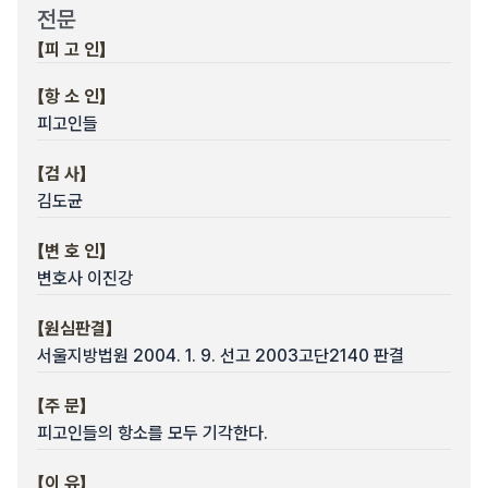
전문
【피 고 인】
【항 소 인】
피고인들
【검 사】
김도균
【변 호 인】
변호사 이진강
【원심판결】
서울지방법원 2004. 1. 9. 선고 2003고단2140 판결
【주 문】
피고인들의 항소를 모두 기각한다.
【이 유】