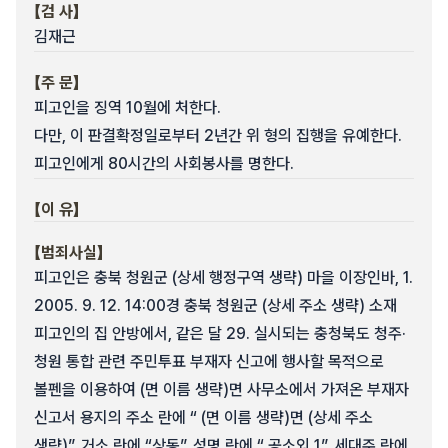
【검 사】
김재근
【주 문】
피고인을 징역 10월에 처한다.
다만, 이 판결확정일로부터 2년간 위 형의 집행을 유예한다.
피고인에게 80시간의 사회봉사를 명한다.
【이 유】
【범죄사실】
피고인은 충북 청원군 (상세 행정구역 생략) 마을 이장인바, 1.
2005. 9. 12. 14:00경 충북 청원군 (상세 주소 생략) 소재
피고인의 집 안방에서, 같은 달 29. 실시되는 충청북도 청주·
청원 통합 관련 주민투표 부재자 신고에 행사할 목적으로
볼펜을 이용하여 (면 이름 생략)면 사무소에서 가져온 부재자
신고서 용지의 주소 란에 “ (면 이름 생략)면 (상세 주소
생략)”, 거소 란에 “상동”, 성명 란에 “ 공소외 1”, 세대주 란에