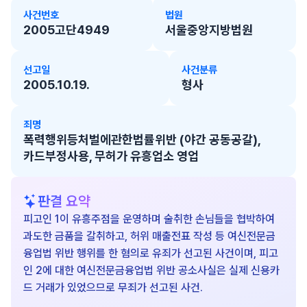
사건번호
법원
2005고단4949
서울중앙지방법원
선고일
사건분류
2005.10.19.
형사
죄명
폭력행위등처벌에관한법률위반 (야간 공동공갈),
카드부정사용, 무허가 유흥업소 영업
판결 요약
피고인 1이 유흥주점을 운영하며 술취한 손님들을 협박하여
과도한 금품을 갈취하고, 허위 매출전표 작성 등 여신전문금
융업법 위반 행위를 한 혐의로 유죄가 선고된 사건이며, 피고
인 2에 대한 여신전문금융업법 위반 공소사실은 실제 신용카
드 거래가 있었으므로 무죄가 선고된 사건.