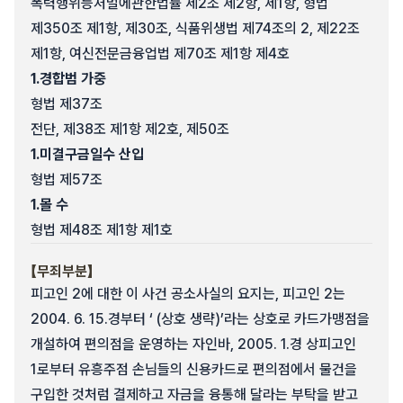
폭력행위등처벌에관한법률 제2조 제2항, 제1항, 형법
제350조 제1항, 제30조, 식품위생법 제74조의 2, 제22조
제1항, 여신전문금융업법 제70조 제1항 제4호
1.
경합범 가중
형법 제37조
전단, 제38조 제1항 제2호, 제50조
1.
미결구금일수 산입
형법 제57조
1.
몰 수
형법 제48조 제1항 제1호
【무죄부분】
피고인 2에 대한 이 사건 공소사실의 요지는, 피고인 2는
2004. 6. 15.경부터 ‘ (상호 생략)’라는 상호로 카드가맹점을
개설하여 편의점을 운영하는 자인바, 2005. 1.경 상피고인
1로부터 유흥주점 손님들의 신용카드로 편의점에서 물건을
구입한 것처럼 결제하고 자금을 융통해 달라는 부탁을 받고