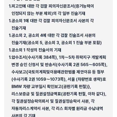
1.
피고인에 대한 각 검찰 피의자신문조서(증거능력이
인정되지 않는 부분 제외)의 각 일부 진술기재
1.
공소외 1에 대한 각 검찰 피의자신문조서 사본의 각
진술기재
1.
공소외 2, 공소외 4에 대한 각 검찰 진술조서 사본의
진술기재(공소외 5, 공소외 3, 공소외 1 진술 부분 포함)
1.
공소외 1 작성의 진술서의 기재
1.
압수조서(수사기록 384쪽), 1차～5차 취락지구 개발계획
변경 승인 신청서 및 반송서(수사기록 2권 565～605쪽),
수사보고{국토의계획및이용에관한법률 제안이유 등 첨부
(수사기록 2권 1059～1073쪽), 서울 (차량번호 생략)호
BMW 차량 교부일시 확인보고(공판기록 편철)},
리스보증금 및 질권설정금액표(공판기록 편철, 이하 같다),
각 질권설정승락의뢰서 및 질권설정승락서 사본, 각
자동차리스계약서 사본, 각 리스 회차별 원리금 수납내역
사본의 각 기재