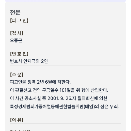
전문
【피 고 인】
【검 사】
오종근
【변 호 인】
변호사 안재극외 2인
【주 문】
피고인을 징역 2년 6월에 처한다.
이 판결선고 전의 구금일수 101일을 위 형에 산입한다.
이 사건 공소사실 중 2001. 9. 26.자 질의회신에 의한
특정경제범죄가중처벌등에관한법률위반(배임)의 점은 무죄.
【이 유】