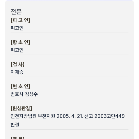
전문
【피 고 인】
피고인
【항 소 인】
피고인
【검 사】
이재승
【변 호 인】
변호사 김성수
【원심판결】
인천지방법원 부천지원 2005. 4. 21. 선고 2003고단449
판결