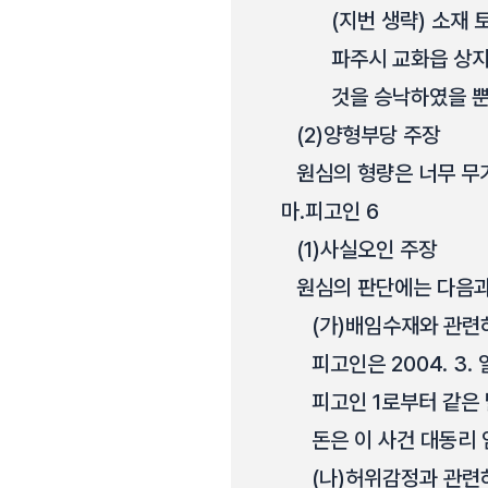
(지번 생략) 소재
파주시 교화읍 상지
것을 승낙하였을 뿐
(2)
양형부당 주장
원심의 형량은 너무 무
마.
피고인 6
(1)
사실오인 주장
원심의 판단에는 다음과
(가)
배임수재와 관련
피고인은 2004. 3
피고인 1로부터 같은 달
돈은 이 사건 대동리
(나)
허위감정과 관련