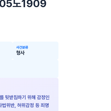
005노1909
사건분류
형사
이를 뒷받침하기 위해 감정인
사법위반, 허위감정 등 죄명