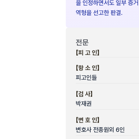
을 인정하면서도 일부 증거
역형을 선고한 판결.
전문
【피 고 인】
【항 소 인】
피고인들
【검 사】
박재권
【변 호 인】
변호사 전종원외 6인