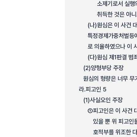
소제기로서 실행
취득한 것은 아니
(나)
원심은 이 사건 
특정경제가중처벌등에
로 의율하였으나 이 사
(다)
원심 제1판결 범
(2)
양형부당 주장
원심의 형량은 너무 무
라.
피고인 5
(1)
사실오인 주장
①
피고인은 이 사건 
있을 뿐 위 피고인
호적부를 위조한 다