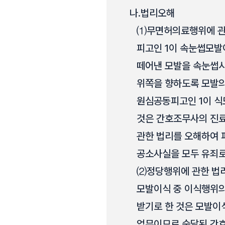
나.
법리오해
⑴
무면허의료행위에 관
피고인 1이 속눈썹모발
떼어낸 모발을 속눈썹시
위쪽을 향하도록 모발의 방
원심공동피고인 1이 식
것은 간호조무사의 진
관한 법리를 오해하여 피고
공소사실을 모두 유죄로
⑵
정당행위에 관한 법리
모발이식 중 이식행위의
받기로 한 것은 모발이
업무이므로 숙달된 간호