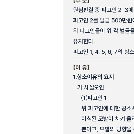
【주 문】
원심판결 중 피고인 2, 3
피고인 2를 벌금 500만원
위 피고인들이 위 각 벌금
유치한다.
피고인 1, 4, 5, 6, 7의 
【이 유】
1.
항소이유의 요지
가.
사실오인
⑴
피고인 1
위 피고인에 대한 공소
이식된 모발이 치켜 올
뿐이고, 모발의 방향을