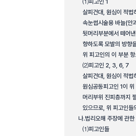
⑴
피고인 1
살피건대, 원심이 적법
속눈썹시술용 바늘(안과
뒷머리부분에서 떼어낸 
향하도록 모발의 방향을
위 피고인의 이 부분 항
⑵
피고인 2, 3, 6, 7
살피건대, 원심이 적법
원심공동피고인 1이 위
머리부위 진피층까지 찔
있으므로, 위 피고인들의
나.
법리오해 주장에 관한
⑴
피고인들