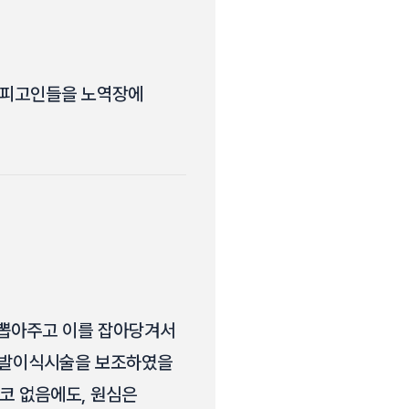
위 피고인들을 노역장에
 뽑아주고 이를 잡아당겨서
썹모발이식시술을 보조하였을
코 없음에도, 원심은