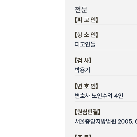
전문
【피 고 인】
【항 소 인】
피고인들
【검 사】
박용기
【변 호 인】
변호사 노인수외 4인
【원심판결】
서울중앙지방법원 2005. 6.