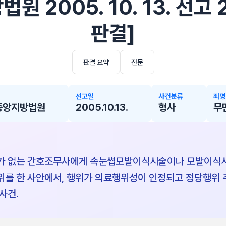
 2005. 10. 13. 선고
판결]
판결 요약
전문
선고일
사건분류
죄명
중앙지방법원
2005.10.13.
형사
무
가 없는 간호조무사에게 속눈썹모발이식시술이나 모발이식시술
를 한 사안에서, 행위가 의료행위성이 인정되고 정당행위 
사건.