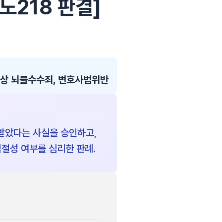
5노218 판결]
 뇌물수수죄, 변호사법위반
받았다는 사실을 승인하고,
절성 여부를 심리한 판례.