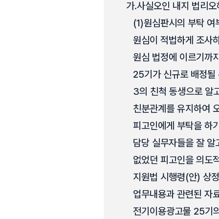
가.
사실오인 내지 법리오
(1)
원심판시의 부탁 여
원심이 적법하게 조사하
원심 법정에 이르기까지
25기가 신규로 배정될
3의 친척 동생으로 알고
친분관계를 유지하여 오
피고인에게 부탁을 하기
담당 실무자들을 잘 알
없었던 피고인을 의도적
지원법 시행령(안) 상
업무내용과 관련된 자료가
전기이용광고물 25기의