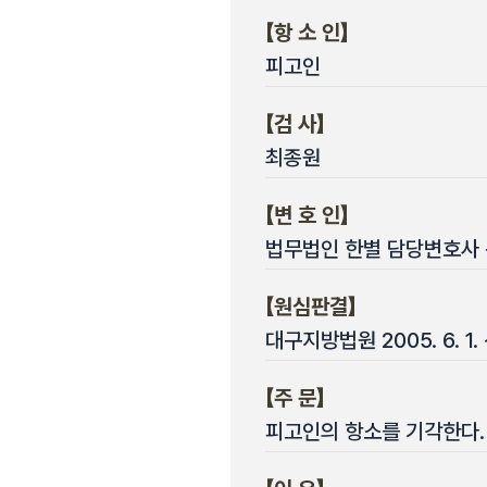
【항 소 인】
피고인
【검 사】
최종원
【변 호 인】
법무법인 한별 담당변호사 
【원심판결】
대구지방법원 2005. 6. 1
【주 문】
피고인의 항소를 기각한다.