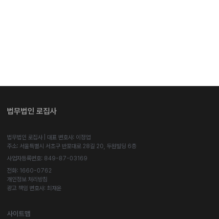
법무법인 로집사
법무법인 로집사 | 대표 변호사: 이정엽
주소: 서울특별시 서초구 반포대로 28길 20, 두원빌딩 6층
사업자등록번호: 849-87-03169
전화: 1660-0762
개인정보 처리방침
광고 책임 변호사: 최재윤
사이트맵