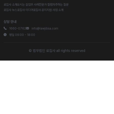
로집사 소개
오시는 길
업무 사례
전문가 칼럼
자주하는 질문
로집사 뉴스
로집사 미디어
로집사 공지
지원 사업 소개
상담 안내
1660-0762
info@lawjibsa.com
평일 09:00 - 18:00
© 법무법인 로집사 all rights reserved