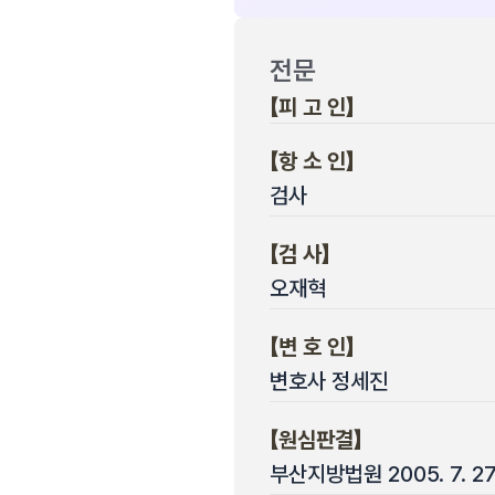
전문
【피 고 인】
【항 소 인】
검사
【검 사】
오재혁
【변 호 인】
변호사 정세진
【원심판결】
부산지방법원 2005. 7. 2