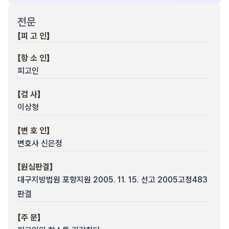
전문
【피 고 인】
【항 소 인】
피고인
【검 사】
이상형
【변 호 인】
변호사 신은정
【원심판결】
대구지방법원 포항지원 2005. 11. 15. 선고 2005고정483
판결
【주 문】