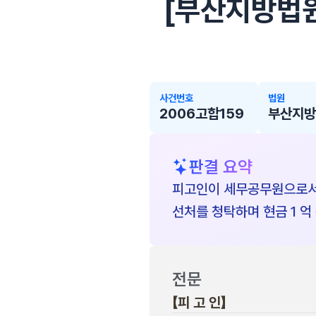
[부산지방법원 
사건번호
법원
2006고합159
부산지
판결 요약
피고인이 세무공무원으로서 
선처를 청탁하며 현금 1 억
전문
【피 고 인】