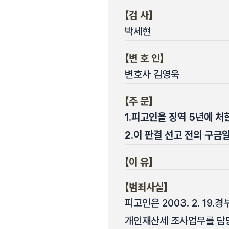
【검 사】
박세현
【변 호 인】
변호사 김영욱
【주 문】
1.
피고인을 징역 5년에 처
2.
이 판결 선고 전의 구금일
【이 유】
【범죄사실】
피고인은 2003. 2. 19.
개인재산세 조사업무를 담당한 