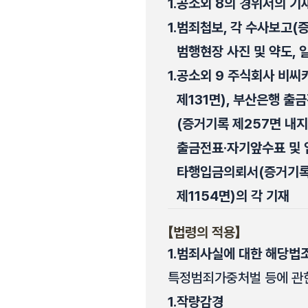
1.
공소외 8의 경위서의 기
1.
범죄첩보, 각 수사보고(증
범행현장 사진 및 약도,
1.
공소외 9 주식회사 비씨
제131면), 부산은행 출
(증거기록 제257면 내지
출금전표·자기앞수표 및 입
타행입금의뢰서(증거기록 제
제1154면)의 각 기재
【법령의 적용】
1.
범죄사실에 대한 해당법조
특정범죄가중처벌 등에 관한 
1.
작량감경