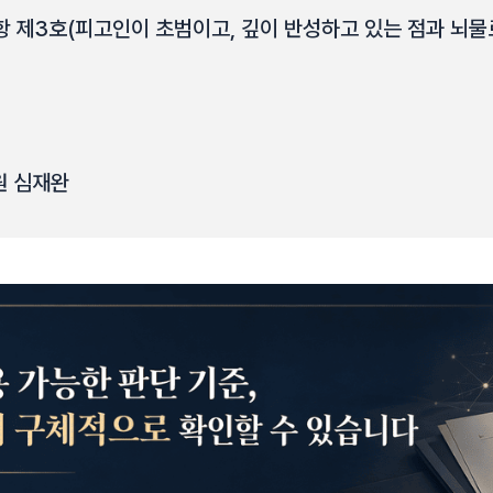
1항 제3호(피고인이 초범이고, 깊이 반성하고 있는 점과 뇌물
원 심재완