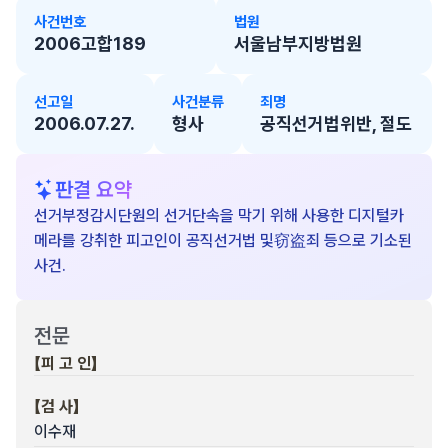
사건번호
법원
2006고합189
서울남부지방법원
선고일
사건분류
죄명
2006.07.27.
형사
공직선거법위반, 절도
판결 요약
선거부정감시단원의 선거단속을 막기 위해 사용한 디지털카
메라를 강취한 피고인이 공직선거법 및窃盗죄 등으로 기소된
사건.
전문
【피 고 인】
【검 사】
이수재