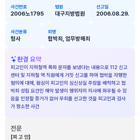
사건번호
법원
선고일
2006노1795
대구지방법원
2006.08.29.
사건분류
죄명
형사
협박죄, 업무방해죄
판결 요약
피고인이 지하철역 폭파 문자를 보냈다는 내용으로 112 신고
센터 및 지하철 역 직원에게 거짓 신고를 하여 협박을 자행한
혐의에 대해, 원심이 피고인의 심신상실 주장을 배척하고 협
박죄 성립 요건인 해악 발생이 행위자의 의사에 좌우될 수 있
음을 인정할 증거가 없어 무죄를 선고한 것을 피고인과 검사
가 항소한 사건
전문
【피 고 인】