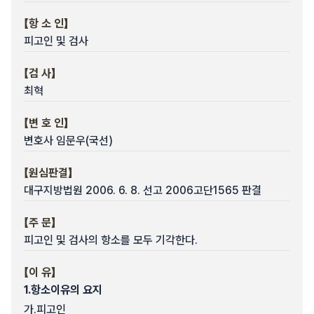
【항 소 인】
피고인 및 검사
【검 사】
최혁
【변 호 인】
변호사 임문우(국선)
【원심판결】
대구지방법원 2006. 6. 8. 선고 2006고단1565 판결
【주 문】
피고인 및 검사의 항소를 모두 기각한다.
【이 유】
1.
항소이유의 요지
가.
피고인