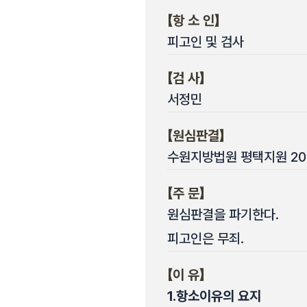
【항 소 인】
피고인 및 검사
【검 사】
서정민
【원심판결】
수원지방법원 평택지원 2006
【주 문】
원심판결을 파기한다.
피고인은 무죄.
【이 유】
1.
항소이유의 요지