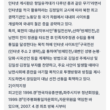
인터넷 게시판은 항일유격대가 다루던 총과 같은 무기’라면서
인터넷을 적극 활용하라는 김정일의 교시에 따라 북한 최고
권력기관인 노동당 등 국가 차원에서 대내외 사이트를
개설하여 국내의 젊은 층을 공략하고 있다.
특히, 북한의 대남공작부서인「통일전선부」산하「반제민전」은
남한의 친미 정권을 타도한 후 민족자주정권 수립을 통해
통일을 달성한다는 목적 하에 인터넷 사이트인「구국전선
(인터넷 주소 2 생략)」을 통하여「반제민전」대변인 성명·논평·
담화·시국선언 등을 게재하는 방법으로 김일성 주체사상 및
김일성·김정일 부자를 찬양하고, 주요 사안이 발생할 때마다
남한사회에 혼란을 야기할 목적으로 투쟁방향과 방침을 제시·
지도하면서 끊임없이 대남 선전·선동을 획책하고 있다.
2)
이적지정
피고인은 1996.경「한국자유총연맹」파주시지부 청년회장을,
1999.경「민주평화통일자문회의」자문위원을 역임한 바
있으며, 2007. 4.경 최초 방북 시부터