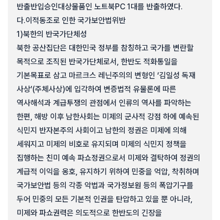
반출반입승인대상물품인 노트북PC 1대를 반출하였다.
다.
이적동조로 인한 국가보안법위반
1)
북한의 반국가단체성
북한 공산집단은 대한민국 정부를 참칭하고 국가를 변란할
목적으로 조직된 반국가단체로서, 한반도 적화통일을
기본목표로 삼고 마르크스 레닌주의의 변형인 ‘김일성 독재
사상’(주체사상)에 입각하여 변증법적 유물론에 따른
역사해석과 계급투쟁의 관점에서 인류의 역사를 파악하는
한편, 해방 이후 남한사회는 미제의 군사적 강점 하에 예속된
식민지 반자본주의 사회이고 남한의 정권은 미제에 의해
세워지고 미제의 비호로 유지되며 미제의 식민지 정책을
집행하는 친미 예속 파쇼정권으로서 미제와 결탁하여 정권의
계급적 이익을 옹호, 유지하기 위하여 민중을 억압, 착취하며
국가보안법 등의 각종 악법과 국가정보원 등의 폭압기구를
두어 민중의 모든 기본적 인권을 탄압하고 있을 뿐 아니라,
미제와 파쇼권력은 의도적으로 한반도의 긴장을