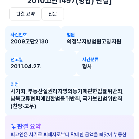
2010고단1497(병합) 판결]
판결 요약
전문
사건번호
법원
2009고단2130
의정부지방법원고양지원
선고일
사건분류
2011.04.27.
형사
죄명
사기죄, 부동산실권리자명의등기에관한법률위반죄,
남북교류협력에관한법률위반죄, 국가보안법위반죄
(찬양·고무)
판결 요약
피고인은 사기로 피해자로부터 막대한 금액을 빼앗아 부동산