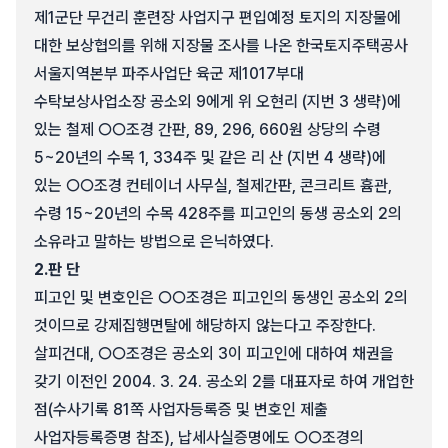
제1군단 무건리 훈련장 사업지구 편입예정 토지의 지장물에
대한 보상협의를 위해 지장물 조사를 나온 한국토지주택공사
서울지역본부 파주사업단 육군 제1017부대
수탁보상사업소장 공소외 9에게 위 오현리 (지번 3 생략)에
있는 철제 ○○조경 간판, 89, 296, 660원 상당의 수령
5~20년의 수목 1, 334주 및 같은 리 산 (지번 4 생략)에
있는 ○○조경 컨테이너 사무실, 철제간판, 콘크리트 흄관,
수령 15~20년의 수목 428주를 피고인의 동생 공소외 2의
소유라고 말하는 방법으로 은닉하였다.
2.
판 단
피고인 및 변호인은 ○○조경은 피고인의 동생인 공소외 2의
것이므로 강제집행면탈에 해당하지 않는다고 주장한다.
살피건대, ○○조경은 공소외 3이 피고인에 대하여 채권을
갖기 이전인 2004. 3. 24. 공소외 2를 대표자로 하여 개업한
점(수사기록 81쪽 사업자등록증 및 변호인 제출
사업자등록증명 참조), 납세사실증명에도 ○○조경의