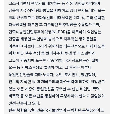
고조시키면서 핵무기를 배치하는 등 전쟁 위험을 야기하여
남북의 자주적인 평화통일을 방해하고 있어 한반도 내의 모든
악의 근원이므로 평화통일의 반대세력인 미제 및 그와 결탁한
파쇼권력을 타도한 후 자주적인 민주정권을 수립함으로써,
민족해방인민민주주의혁명(NLPDR)을 이룩하여 억압받는
민중을 해방한 후 연방제 방식으로 자주적인 평화통일을
이루어야 하는데, 그러기 위해서는 최우선적으로 미제 타도를
위한 미군 철수 투쟁 등 반미자주화 투쟁 및 파쇼권력과
그들의 민중지배 도구인 각종 악법, 국가정보원 등의 철폐
요구 등 반파쇼투쟁을 벌여야 하고, 그 투쟁은 이른바
통일전선전술에 따라 노동자, 농민, 도시빈민, 청년학생,
진보적 지식인 등 미 제국주의와 파쇼권력에 의하여 억압받고
있는 모든 계층이 통일전선을 구축한 후 합법·비합법, 폭력·
비폭력 등 모든 수단을 동원하여 투쟁하여야 한다고 끊임없이
선전·선동하고 있다.
한편 북한은 ‘인터넷은 국가보안법이 무력화된 특별공간이고