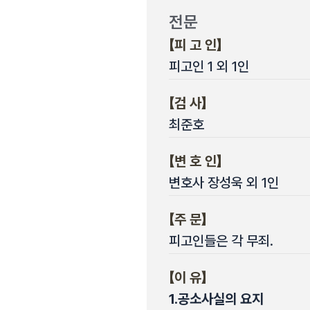
전문
【피 고 인】
피고인 1 외 1인
【검 사】
최준호
【변 호 인】
변호사 장성욱 외 1인
【주 문】
피고인들은 각 무죄.
【이 유】
1.
공소사실의 요지