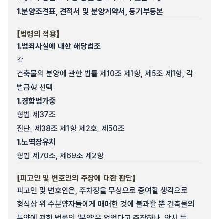
1.
분양조견표, 견적서 및 분양계약서, 등기부등본
【법령의 적용】
1.
범죄사실에 대한 해당법조
각
건축물의 분양에 관한 법률 제10조 제1항, 제5조 제1항, 각
벌금형 선택
1.
경합범가중
형법 제37조
전단, 제38조 제1항 제2호, 제50조
1.
노역장유치
형법 제70조, 제69조 제2항
【피고인 및 변호인의 주장에 대한 판단】
피고인 및 변호인은, 주차장을 무상으로 증여할 생각으로
형식상 위 수분양자들에게 매매한 것에 불과할 뿐 건축물의
분양에 관한 법률의 ‘분양‘은 없었다고 주장하나, 앞서 든