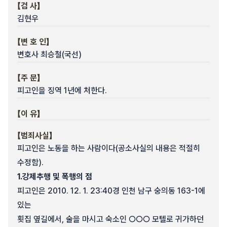
【검 사】
김현우
【변 호 인】
변호사 최승철(국선)
【주 문】
피고인을 징역 1년에 처한다.
【이 유】
【범죄사실】
피고인은 노동을 하는 사람이다(공소사실의 내용은 적절히
수정함).
1.
강제추행 및 폭행의 점
피고인은 2010. 12. 1. 23:40경 인천 남구 숭의동 163-1에
있는
횟집 옆길에서, 술을 마시고 숙소인 ○○○ 모텔로 귀가하던