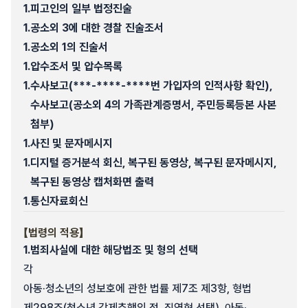
1.
피고인의 일부 법정진술
1.
공소외 3에 대한 경찰 진술조서
1.
공소외 1의 진술서
1.
압수조서 및 압수목록
1.
수사보고(***-****-****번 가입자의 인적사항 확인),
수사보고(공소외 4의 가족관계증명서, 주민등록등본 사본
첨부)
1.
사진 및 문자메시지
1.
디지털 증거분석 회신, 복구된 동영상, 복구된 문자메시지,
복구된 동영상 캡처화면 출력
1.
통신자료회신
【법령의 적용】
1.
범죄사실에 대한 해당법조 및 형의 선택
각
아동·청소년의 성보호에 관한 법률 제7조 제3항, 형법
제298조(청소년 강제추행의 점, 징역형 선택), 아동·