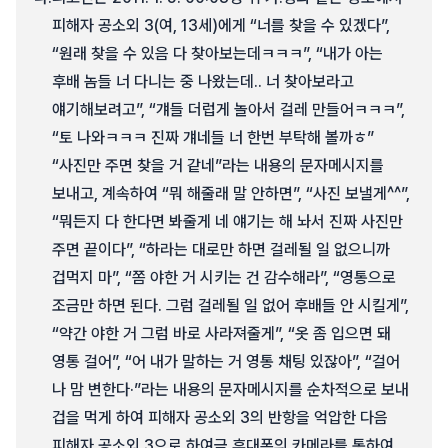
피해자 공소외 3(여, 13세)에게 “너를 찾을 수 있겠다”,
“원래 찾을 수 있음 다 찾아보는데ㅋㅋㅋ”, “내가 아는
후배 놈들 너 다니는 중 나왔는데.. 너 찾아보라고
얘기해보려고”, “걔들 더럽게 놀아서 걸레 만들어ㅋㅋㅋ”,
“토 나와ㅋㅋㅋ 진짜 걔네들 너 한번 부탁해 볼까ㅎ”
“사진만 주면 찾을 거 같네”라는 내용의 문자메시지를
보내고, 계속하여 “뭐 해줄래 말 안하면”, “사진 보낼게^^”,
“뭐든지 다 한다면 봐줄게 네 얘기는 해 놔서 진짜 사진만
주면 끝이다”, “하라는 대로만 하면 걸레될 일 없으니까
겁먹지 마”, “쫌 야한 거 시키는 건 감수해라”, “영통으로
조금만 하면 된다. 그럼 걸레될 일 없어 후배들 안 시킬게”,
“약간 야한 거 그럼 바로 사라져줄게”, “옷 좀 입으면 돼
영통 걸어”, “어 내가 말하는 거 영통 채팅 있잖아”, “걸어
나 맘 변한다·”라는 내용의 문자메시지를 순차적으로 보내
겁을 먹게 하여 피해자 공소외 3의 반항을 억압한 다음
피해자 공소외 3으로 하여금 휴대폰의 카메라를 통하여