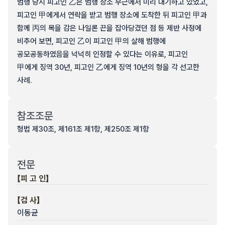
범행 당시 피고인 乙은 범행 장소 부근에서 미리 대기하고 있었고,
피고인 甲에게서 연락을 받고 범행 장소에 도착한 뒤 피고인 甲과
함께 丙의 목을 감은 나일론 끈을 잡아당겼던 점 등 제반 사정에
비추어 보면, 피고인 乙이 피고인 甲의 살해 범행에
공모공동하였음을 넉넉히 인정할 수 있다는 이유로, 피고인
甲에게 징역 30년, 피고인 乙에게 징역 10년의 형을 각 선고한
사례.
참조조문
형법 제30조, 제161조 제1항, 제250조 제1항
전문
【피 고 인】
【검 사】
이동균