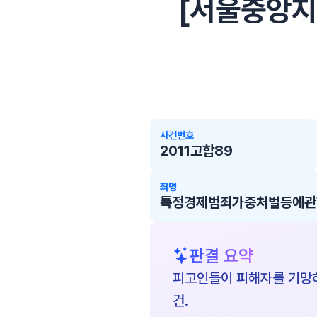
[서울중앙지방법
사건번호
2011고합89
죄명
특정경제범죄가중처벌등에관한
판결 요약
피고인들이 피해자를 기망하
건.