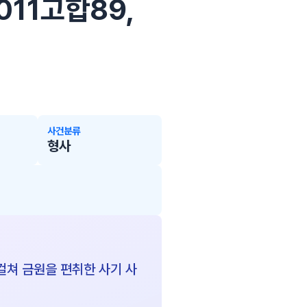
2011고합89,
사건분류
형사
걸쳐 금원을 편취한 사기 사