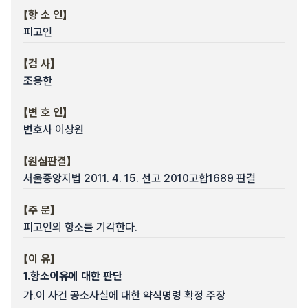
【항 소 인】
피고인
【검 사】
조용한
【변 호 인】
변호사 이상원
【원심판결】
서울중앙지법 2011. 4. 15. 선고 2010고합1689 판결
【주 문】
피고인의 항소를 기각한다.
【이 유】
1.
항소이유에 대한 판단
가.
이 사건 공소사실에 대한 약식명령 확정 주장