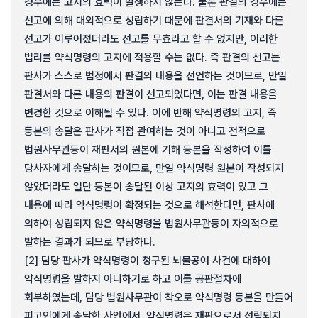
경우에는 고지의 효력이 발생하지 않는다. 물론 판결의 경우에는
선고에 의해 대외적으로 성립하기 때문에 판결서의 기재와 다른
선고가 이루어졌더라도 선고를 무효라고 할 수 없지만, 이러한
법리를 약식명령의 고지에 적용할 수는 없다. 즉 판결의 선고는
판사가 스스로 법정에서 판결의 내용을 선언하는 것이므로, 만일
판결서와 다른 내용의 판결이 선고되었다면, 이는 판결 내용을
변경한 것으로 이해될 수 있다. 이에 반해 약식명령의 고지, 즉
등본의 송달은 판사가 직접 관여하는 것이 아니고 전적으로
법원사무관등이 재판서의 원본에 기해 등본을 작성하여 이를
당사자에게 송달하는 것이므로, 만일 약식명령 원본이 작성되지
않았더라도 일단 등본이 송달된 이상 고지의 효력이 있고 그
내용에 따라 약식명령이 확정되는 것으로 해석한다면, 판사에
의하여 성립되지 않은 약식명령을 법원사무관등이 자의적으로
발하는 결과가 되므로 부당하다.
[2] 담당 판사가 약식명령이 청구된 뇌물공여 사건에 대하여
약식명령을 발하지 아니하기로 하고 이를 공판절차에
회부하였는데, 담당 법원사무관이 착오로 약식명령 등본을 만들어
피고인에게 송달한 사안에서, 약식명령은 재판으로서 성립되지