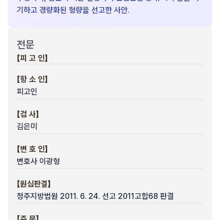
기하고 경량화된 형량을 선고한 사안.
전문
【피 고 인】
【항 소 인】
피고인
【검 사】
김은미
【변 호 인】
변호사 이광형
【원심판결】
청주지방법원 2011. 6. 24. 선고 2011고합68 판결
【주 문】