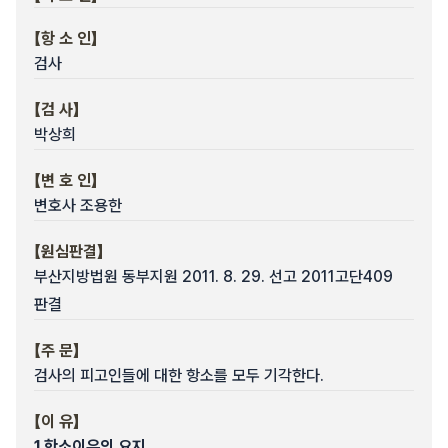
【항 소 인】
검사
【검 사】
박상희
【변 호 인】
변호사 조용한
【원심판결】
부산지방법원 동부지원 2011. 8. 29. 선고 2011고단409
판결
【주 문】
검사의 피고인들에 대한 항소를 모두 기각한다.
【이 유】
1.
항소이유의 요지