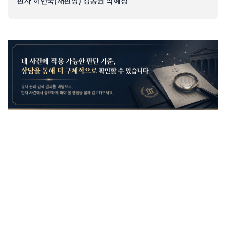
판사 이헌숙(재판장) 강동원 박혜정