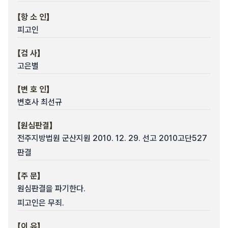
【항 소 인】
피고인
【검 사】
고은별
【변 호 인】
변호사 최선규
【원심판결】
전주지방법원 군산지원 2010. 12. 29. 선고 2010고단527
판결
【주 문】
원심판결을 파기한다.
피고인은 무죄.
【이 유】