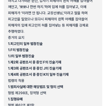
마치고 나가려는 순간, 갑자기 피해자의 왼쪽 어깨를 잡아끌어
껴안고, '뽀뽀나 한번 하지.'하며 입에 혀를 집어넣고, 이에
피해자가 '이러면 안 됩니다. 교장선생님,'이라고 말을 하며
피고인을 밀었으나 또다시 피해자의 왼쪽 어깨를 잡아끌어
피해자의 입에 피고인의 혀를 집어넣는 등 피해자를 강제로
추행하였다.
증거의 요지
1.
피고인의 일부 법정진술
1.
F의 법정진술
1.
I의 일부 법정진술
1.
제2회 공판조서 중 증인 F의 진술기재
1.
제3회 공판조서 중 증인 J의 진술기재
1.
제4회 공판조서 중 증인 K의 일부 진술기재
법령의 적용
1.
범죄사실에 대한 해당법조 및 형의 선택
형법 제298조, 징역형 선택
1.
집행유예
형법 제62조 제1항