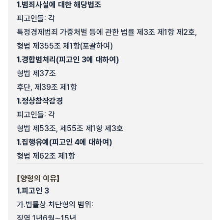
1.
범죄사실에 대한 해당법조
피고인들: 각
특정경제범죄 가중처벌 등에 관한 법률 제3조 제1항 제2호,
형법 제355조 제1항(포괄하여)
1.
경합범처리(피고인 3에 대하여)
형법 제37조
후단, 제39조 제1항
1.
정상참작감경
피고인들: 각
형법 제53조, 제55조 제1항 제3호
1.
집행유예(피고인 4에 대하여)
형법 제62조 제1항
【양형의 이유】
1.
피고인 3
가.
법률상 처단형의 범위:
징역 1년6월∼15년