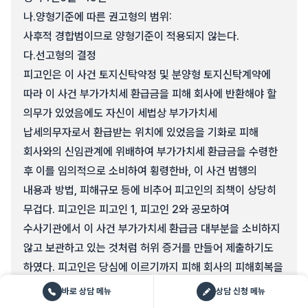
나.
양형기준에 따른 권고형의 범위:
사후적 경합범이므로 양형기준이 적용되지 않는다.
다.
선고형의 결정
피고인은 이 사건 토지신탁약정 및 분양형 토지신탁계약에
따라 이 사건 부가가치세 환급금을 피해 회사에 반환해야 할
의무가 있었음에도 자신이 세법상 부가가치세
납세의무자로서 환급받는 위치에 있었음을 기화로 피해
회사와의 신임관계에 위배하여 부가가치세 환급금을 수령한
후 이를 임의적으로 소비하여 횡령한바, 이 사건 범행의
내용과 방법, 피해규모 등에 비추어 피고인의 죄책이 상당히
무겁다. 피고인은 피고인 1, 피고인 2와 공모하여
수사기관에서 이 사건 부가가치세 환급금 대부분을 소비하지
않고 보관하고 있는 것처럼 허위 증거를 만들어 제출하기도
하였다. 피고인은 당심에 이르기까지 피해 회사의 피해회복을
위한 노력을 하지 않고 있고(피고인은 2018년 1기
바로 상담 메뉴
상담 신청 메뉴
예정신고시 피해 회사가 납부한 부가가치세액을 피해 회사에