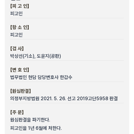
【피 고 인】
피고인
【항 소 인】
피고인
【검 사】
박상선(기소), 도윤지(공판)
【변 호 인】
법무법인 현담 담당변호사 한갑수
【원심판결】
의정부지방법원 2021. 5. 26. 선고 2019고단5958 판결
【주 문】
원심판결을 파기한다.
피고인을 1년 6월에 처한다.