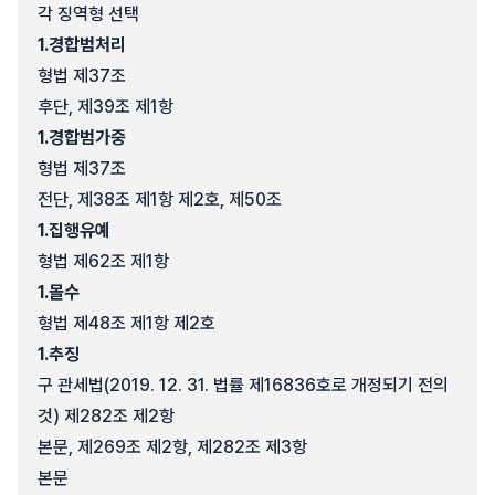
각 징역형 선택
1.
경합범처리
형법 제37조
후단, 제39조 제1항
1.
경합범가중
형법 제37조
전단, 제38조 제1항 제2호, 제50조
1.
집행유예
형법 제62조 제1항
1.
몰수
형법 제48조 제1항 제2호
1.
추징
구 관세법(2019. 12. 31. 법률 제16836호로 개정되기 전의
것) 제282조 제2항
본문, 제269조 제2항, 제282조 제3항
본문