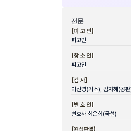
전문
【피 고 인】
피고인
【항 소 인】
피고인
【검 사】
이선영(기소), 김지혜(공판
【변 호 인】
변호사 최운희(국선)
【원심판결】