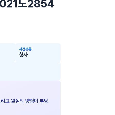
2021노2854
사건분류
형사
그리고 원심의 양형이 부당