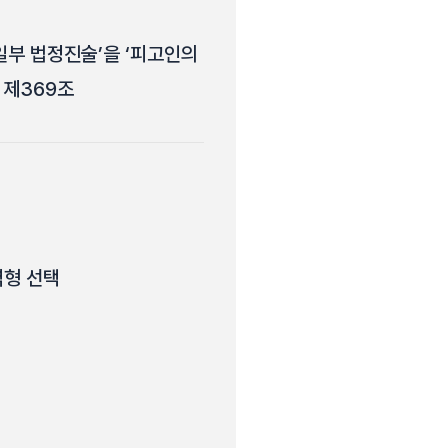
일부 법정진술’을 ‘피고인의
 제369조
역형 선택