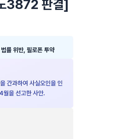
2노3872 판결]
법률 위반, 필로폰 투약
장을 간과하여 사실오인을 인
4월을 선고한 사안.