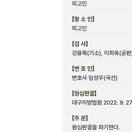
피고인
【항 소 인】
피고인
【검 사】
강용묵(기소), 이희욱(공판
【변 호 인】
변호사 임성우(국선)
【원심판결】
대구지방법원 2022. 9. 2
【주 문】
원심판결을 파기한다.